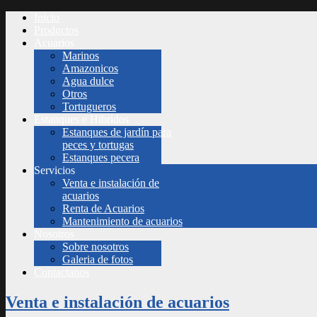
Inicio
Productos
Acuarios
Marinos
Amazonicos
Agua dulce
Otros
Tortugueros
Estanques e Hibridos
Estanques de jardín para
peces y tortugas
Estanques pecera
Servicios
Venta e instalación de
acuarios
Renta de Acuarios
Mantenimiento de acuarios
Nosotros
Sobre nosotros
Galeria de fotos
Contactanos
Venta e instalación de acuarios