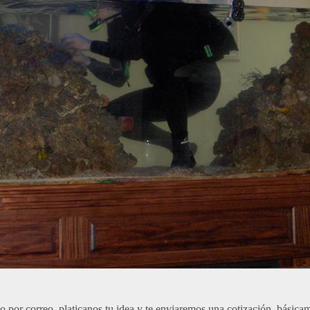
o por correo, platicanos tu idea y te enviaremos una cotización, básica