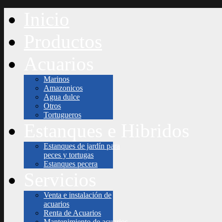
Inicio
Productos
Acuarios
Marinos
Amazonicos
Agua dulce
Otros
Tortugueros
Estanques e Hibridos
Estanques de jardín para
peces y tortugas
Estanques pecera
Servicios
Venta e instalación de
acuarios
Renta de Acuarios
Mantenimiento de acuarios