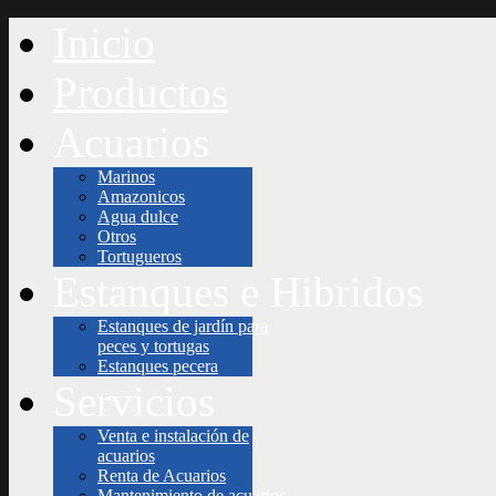
Inicio
Productos
Acuarios
Marinos
Amazonicos
Agua dulce
Otros
Tortugueros
Estanques e Hibridos
Estanques de jardín para
peces y tortugas
Estanques pecera
Servicios
Venta e instalación de
acuarios
Renta de Acuarios
Mantenimiento de acuarios